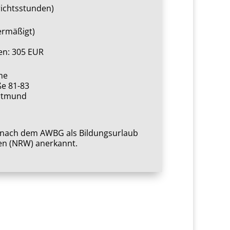
richtsstunden)
ermäßigt)
n: 305 EUR
me
ße 81-83
rtmund
1
t nach dem AWBG als Bildungsurlaub
en (NRW) anerkannt.