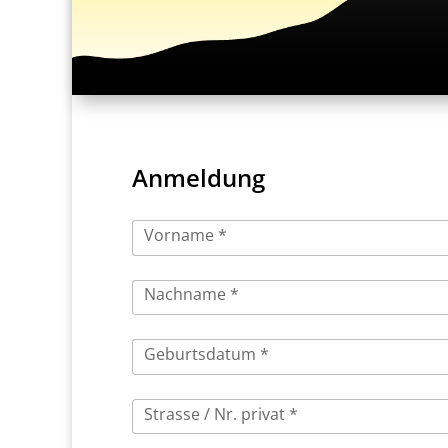
Anmeldung
Vorname *
Nachname *
Geburtsdatum *
Strasse / Nr. privat *