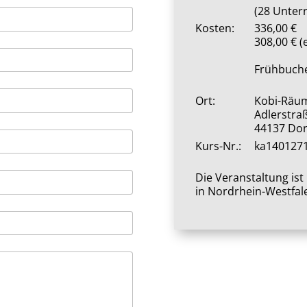
(28 Unter
Kosten:
336,00
308,00 € (
Frühbuche
Ort:
Kobi-Räu
Adlerstra
44137 Do
Kurs-Nr.:
ka140127
Die Veranstaltung is
in Nordrhein-Westfal