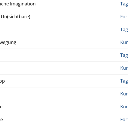
che Imag­i­na­tion
Tag
 Un(sicht­bare)
For
Tag
­we­gung
Kur
Tag
Kur
Hop
Tag
Kur
ze
Kur
ce
For