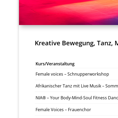
Kreative Bewegung, Tanz, 
Kurs/Veranstaltung
Female voices – Schnup­per­work­shop
Afrikanis­ch­er Tanz mit Live Musik – Som­me
NIA® – Your Body-­Mind-­Soul Fit­ness Dan
Female Voices – Frauen­chor