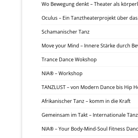
Wo Be­we­gung denkt – The­ater als kör­per­li
Oculus – Ein Tanzthe­ater­pro­jekt über das
Schaman­is­ch­er Tanz
Move your Mind – Innere Stärke durch Be
Trance Dance Wok­shop
NIA® – Work­shop
TAN­ZLUST – von Modern Dance bis Hip 
Afrikanis­ch­er Tanz – komm in die Kraft
Gemein­sam im Takt – In­ter­na­tionale Tän
NIA® – Your Body-­Mind-­Soul Fit­ness Dan