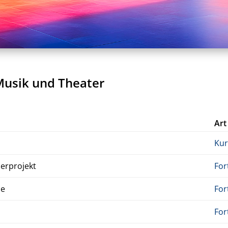
Musik und Theater
Art
Kur
r­pro­jekt
For
ce
For
For