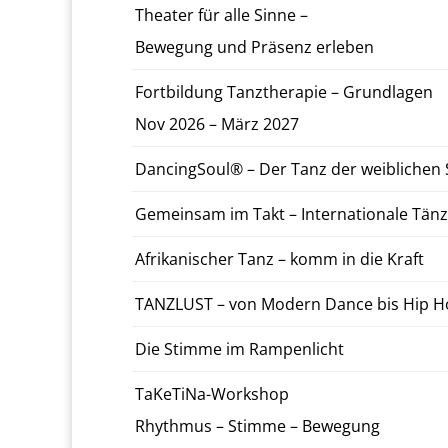
The­ater für alle Sinne –
Be­we­gung und Präsenz er­leben
Fort­bil­dung Tanzther­a­pie – Grund­la­gen
Nov 2026 – März 2027
Danc­ing­Soul® – Der Tanz der weib­lichen 
Gemein­sam im Takt – In­ter­na­tionale Tän
Afrikanis­ch­er Tanz – komm in die Kraft
TAN­ZLUST – von Modern Dance bis Hip 
Die Stimme im Ram­p­en­licht
TaKeTi­Na-­Work­shop
Rhyth­mus – Stimme – Be­we­gung