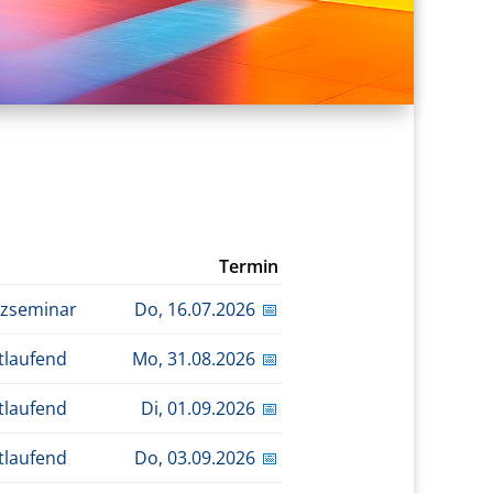
Termin
zseminar
Do,
16.07.2026
📅
tlaufend
Mo,
31.08.2026
📅
tlaufend
Di,
01.09.2026
📅
tlaufend
Do,
03.09.2026
📅