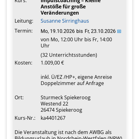
Kurs:
Impulscoaching – Kleine
Anstöße für große
Veränderungen
Leitung:
Susanne Sirringhaus
Termin:
Mo, 19.10.2026
bis
Fr, 23.10.2026
📅
von Mo, 12:00 Uhr bis Fr, 14:00
Uhr
(32 Unterrichtsstunden)
Kosten:
1.009,00 €
inkl. Ü/EZ /HP+, eigene Anreise
Doppelzimmer auf Anfrage
Ort:
Sturmeck Spiekeroog
Westend 22
26474 Spiekeroog
Kurs-Nr.:
ka4401267
Die Veranstaltung ist nach dem AWBG als
Bildungsurlaub in Nordrhein-Westfalen (NRW)