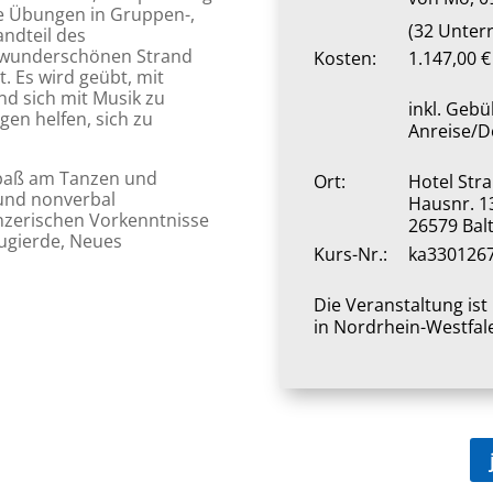
e Übungen in Gruppen-,
(32 Unter
andteil des
 wunderschönen Strand
Kosten:
1.147,00 €
. Es wird geübt, mit
nd sich mit Musik zu
inkl. Geb
en helfen, sich zu
Anreise/D
e Spaß am Tanzen und
Ort:
Hotel Str
und nonverbal
Hausnr. 1
nzerischen Vorkenntnisse
26579 Bal
ugierde, Neues
Kurs-Nr.:
ka330126
Die Veranstaltung is
in Nordrhein-Westfal