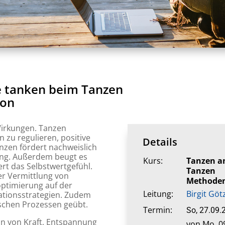
e tanken beim Tanzen
ion
Wirkungen. Tanzen
 zu regulieren, positive
Details
nzen fördert nachweislich
ng. Außerdem beugt es
Kurs:
Tanzen a
ert das Selbstwertgefühl.
Tanzen
er Vermittlung von
Methoden 
optimierung auf der
Leitung:
Birgit Göt
tionsstrategien. Zudem
schen Prozessen geübt.
Termin:
So, 27.09.
on von Kraft, Entspannung
von Mo, 09