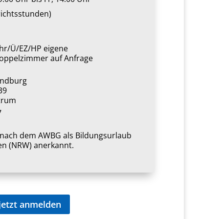
richtsstunden)
ühr/Ü/EZ/HP eigene
oppelzimmer auf Anfrage
andburg
39
trum
7
t nach dem AWBG als Bildungsurlaub
en (NRW) anerkannt.
jetzt anmelden