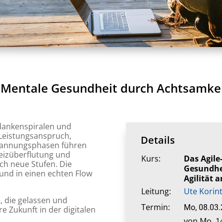
 Mentale Gesundheit durch Achtsamkei
dankenspiralen und
Leistungsanspruch,
Details
spannungsphasen führen
eizüberflutung und
Kurs:
Das Agile
ich neue Stufen. Die
Gesundhe
und in einen echten Flow
Agilität 
Leitung:
Ute Korin
e, die gelassen und
Termin:
Mo, 08.03
 Zukunft in der digitalen
von Mo, 14