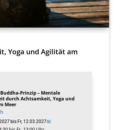
t, Yoga und Agilität am
-Buddha-Prinzip – Mentale
it durch Achtsamkeit, Yoga und
am Meer
th
.2027
bis
Fr, 12.03.2027
📅
:30 bis Fr, 13:00 Uhr