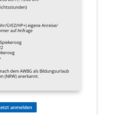
richtsstunden)
bühr/Ü/EZ/HP+) eigene Anreise/
mer auf Anfrage
Spiekeroog
22
ekeroog
7
t nach dem AWBG als Bildungsurlaub
en (NRW) anerkannt.
jetzt anmelden