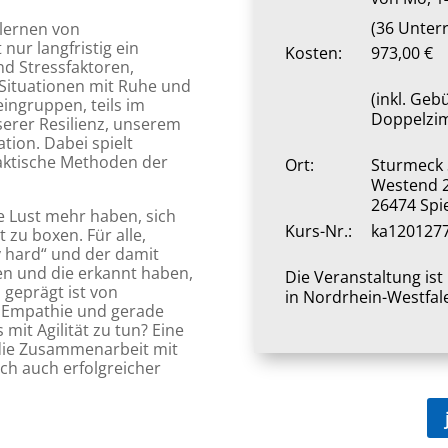
(36 Unter
rlernen von
nur langfristig ein
Kosten:
973,00 €
nd Stressfaktoren,
ituationen mit Ruhe und
(inkl. Ge
eingruppen, teils im
Doppelzim
serer Resilienz, unserem
on. Dabei spielt
raktische Methoden der
Ort:
Sturmeck 
Westend 
26474 Spi
ne Lust mehr haben, sich
Kurs-Nr.:
ka120127
 zu boxen. Für alle,
y hard“ und der damit
n und die erkannt haben,
Die Veranstaltung is
 geprägt ist von
in Nordrhein-Westfal
d Empathie und gerade
mit Agilität zu tun? Eine
 die Zusammenarbeit mit
ich auch erfolgreicher