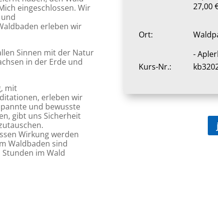
27,00 
Mich eingeschlossen. Wir
 und
Waldbaden erleben wir
Ort:
Waldpa
allen Sinnen mit der Natur
- Aple
chsen in der Erde und
Kurs-Nr.:
kb320
, mit
tationen, erleben wir
tspannte und bewusste
n, gibt uns Sicherheit
szutauschen.
ssen Wirkung werden
eim Waldbaden sind
ei Stunden im Wald