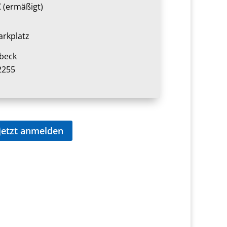
€ (ermäßigt)
rkplatz
rbeck
2255
jetzt anmelden