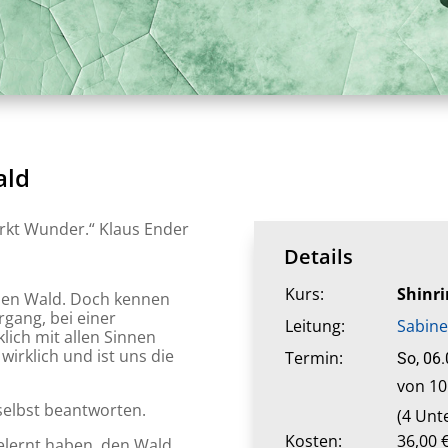
ald
rkt Wunder.“ Klaus Ender
Details
Kurs:
Shinr
 den Wald. Doch kennen
rgang, bei einer
Leitung:
Sabine
ich mit allen Sinnen
wirklich und ist uns die
Termin:
So, 06
von 10
selbst beantworten.
(4 Unt
Kosten:
36,00 
gelernt haben, den Wald