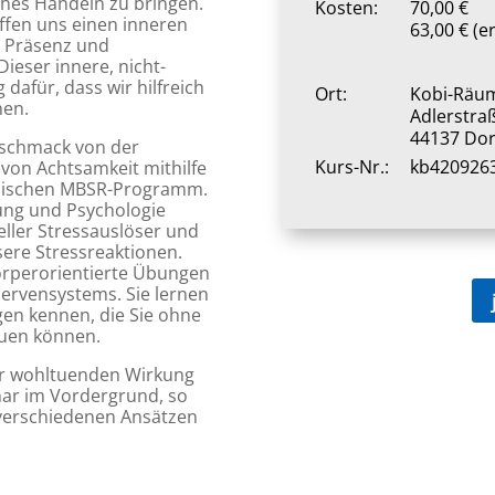
iches Handeln zu bringen.
Kosten:
70,00 €
ffen uns einen inneren
63,00 € (e
t Präsenz und
ieser innere, nicht-
dafür, dass wir hilfreich
Ort:
Kobi-Räu
nen.
Adlerstra
44137 Do
eschmack von der
Kurs-Nr.:
kb420926
von Achtsamkeit mithilfe
ssischen MBSR-Programm.
ung und Psychologie
ueller Stressauslöser und
ere Stressreaktionen.
körperorientierte Übungen
ervensystems. Sie lernen
en kennen, die Sie ohne
auen können.
er wohltuenden Wirkung
ar im Vordergrund, so
 verschiedenen Ansätzen