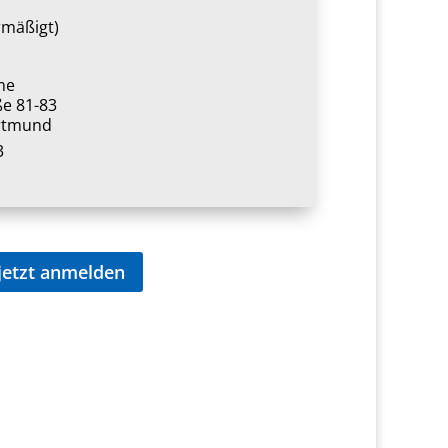
rmäßigt)
me
ße 81-83
rtmund
3
jetzt anmelden