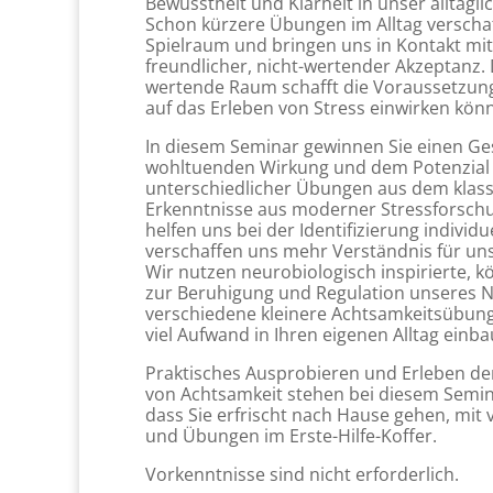
Bewusstheit und Klarheit in unser alltägl
Schon kürzere Übungen im Alltag verscha
Spielraum und bringen uns in Kontakt mi
freundlicher, nicht-wertender Akzeptanz. D
wertende Raum schafft die Voraussetzung 
auf das Erleben von Stress einwirken kön
In diesem Seminar gewinnen Sie einen G
wohltuenden Wirkung und dem Potenzial 
unterschiedlicher Übungen aus dem kla
Erkenntnisse aus moderner Stressforsch
helfen uns bei der Identifizierung individ
verschaffen uns mehr Verständnis für uns
Wir nutzen neurobiologisch inspirierte, 
zur Beruhigung und Regulation unseres N
verschiedene kleinere Achtsamkeitsübung
viel Aufwand in Ihren eigenen Alltag einb
Praktisches Ausprobieren und Erleben d
von Achtsamkeit stehen bei diesem Semin
dass Sie erfrischt nach Hause gehen, mit
und Übungen im Erste-Hilfe-Koffer.
Vorkenntnisse sind nicht erforderlich.