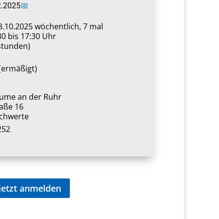
2.2025
📅
.10.2025
wöchentlich, 7 mal
30 bis 17:30 Uhr
sstunden)
 (ermäßigt)
ume an der Ruhr
aße 16
chwerte
252
jetzt anmelden