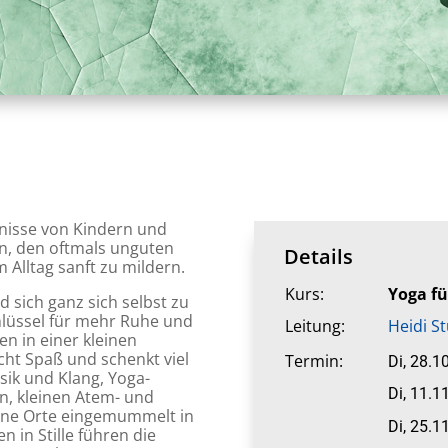
fnisse von Kindern und
n, den oftmals unguten
Details
 Alltag sanft zu mildern.
Kurs:
Yoga fü
d sich ganz sich selbst zu
hlüssel für mehr Ruhe und
Leitung:
Heidi S
n in einer kleinen
cht Spaß und schenkt viel
Termin:
Di, 28.1
ik und Klang, Yoga-
Di, 11.1
, kleinen Atem- und
rne Orte eingemummelt in
Di, 25.1
 in Stille führen die