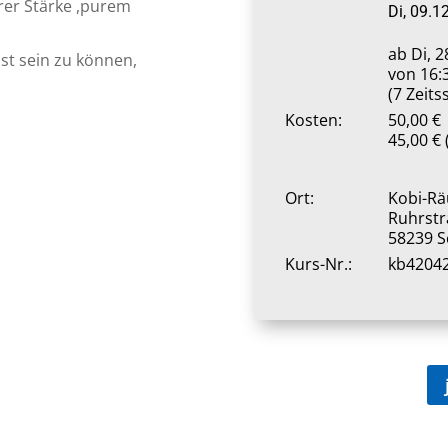
rer Stärke ,purem
Di, 09.1
ab Di,
28
bst sein zu können,
von 16:
(7 Zeit
Kosten:
50,00 €
45,00 €
Ort:
Kobi-Rä
Ruhrstr
58239 S
Kurs-Nr.:
kb4204