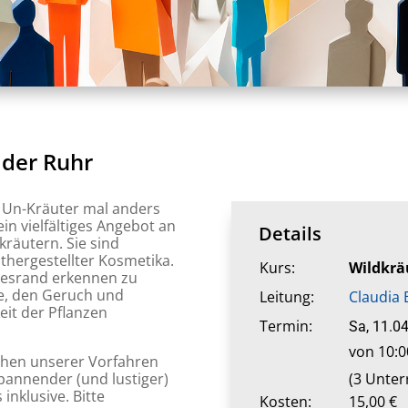
 der Ruhr
e Un-Kräuter mal anders
n vielfältiges Angebot an
Details
räutern. Sie sind
thergestellter Kosmetika.
Kurs:
Wildkrä
gesrand erkennen zu
e, den Geruch und
Leitung:
Claudia 
eit der Pflanzen
Termin:
Sa, 11.0
von 10:0
then unserer Vorfahren
(3 Unter
spannender (und lustiger)
inklusive. Bitte
Kosten:
15,00 €