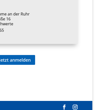
ume an der Ruhr
aße 16
chwerte
65
jetzt anmelden