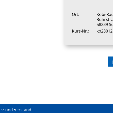
Ort:
Kobi-Rä
Ruhrstr
58239 S
Kurs-Nr.:
kb28012
erz und Verstand