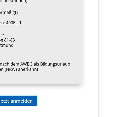
richtsstunden)
ermäßigt)
en: 400EUR
me
ße 81-83
rtmund
1
t nach dem AWBG als Bildungsurlaub
en (NRW) anerkannt.
jetzt anmelden