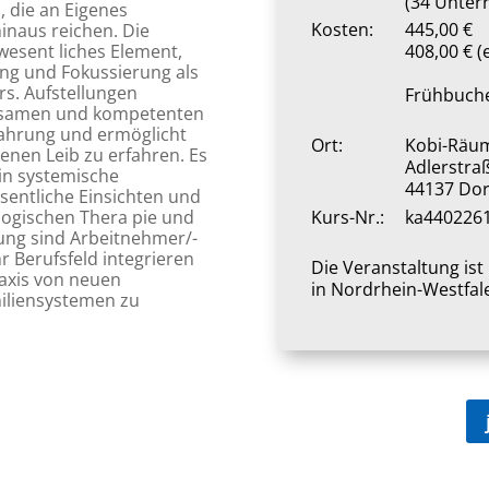
(34 Unter
 die an Eigenes
Kosten:
445,00 €
inaus reichen. Die
 wesent liches Element,
408,00 € (
ng und Fokussierung als
s. Aufstellungen
Frühbuch
orgsamen und kompetenten
fahrung und ermöglicht
Ort:
Kobi-Räu
enen Leib zu erfahren. Es
Adlerstra
 in systemische
44137 Do
entliche Einsichten und
ogischen Thera pie und
Kurs-Nr.:
ka440226
tung sind Arbeitnehmer/-
r Berufsfeld integrieren
Die Veranstaltung is
raxis von neuen
in Nordrhein-Westfal
iliensystemen zu