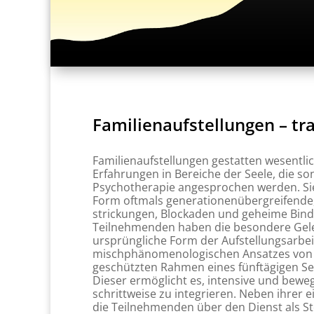
Familienaufstellungen – t
Familienaufstellungen gestatten wesentl
Erfahrungen in Bereiche der Seele, die so
Psychotherapie angesprochen werden. Sie
Form oftmals generationenübergreifende
strickungen, Blockaden und geheime Bind
Teilnehmenden haben die besondere Gele
ursprüngliche Form der Aufstellungsarbei
mischphänomenologischen Ansatzes von B
geschützten Rahmen eines fünftägigen Se
Dieser ermöglicht es, intensive und bew
schrittweise zu integrieren. Neben ihrer 
die Teilnehmenden über den Dienst als Ste