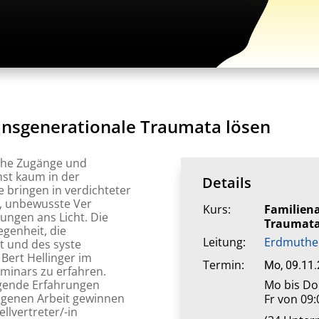
ransgenerationale Traumata lösen
iche Zugänge und
nst kaum in der
Details
 bringen in verdichteter
, unbewusste Ver
Kurs:
Familiena
ungen ans Licht. Die
Traumata
genheit, die
Leitung:
Erdmuthe
t und des syste
ert Hellinger im
Termin:
Mo, 09.11
minars zu erfahren.
Mo bis Do 
egende Erfahrungen
eigenen Arbeit gewinnen
Fr von 09:
llvertreter/-in