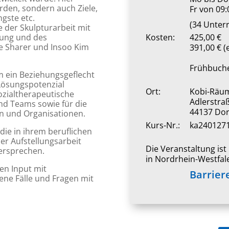
rden, sondern auch Ziele,
Fr von 09:
gste etc.
(34 Unter
 der Skulpturarbeit mit
lung und des
Kosten:
425,00 €
de Sharer und Insoo Kim
391,00 € (
Frühbuche
um ein Beziehungsgeflecht
Lösungspotenzial
Ort:
Kobi-Räu
sozialtherapeutische
Adlerstra
nd Teams sowie für die
44137 Do
en und Organisationen.
Kurs-Nr.:
ka240127
ie in ihrem beruflichen
er Aufstellungsarbeit
Die Veranstaltung is
versprechen.
in Nordrhein-Westfal
en Input mit
Barrier
ene Fälle und Fragen mit