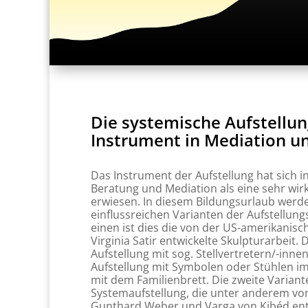
Die systemische Aufstellun
Instrument in Mediation u
Das Instrument der Aufstellung hat sich 
Beratung und Mediation als eine sehr wir
erwiesen. In diesem Bildungsurlaub werde
einflussreichen Varianten der Aufstellu
einen ist dies die von der US-amerikanis
Virginia Satir entwickelte Skulpturarbeit.
Aufstellung mit sog. Stellvertretern/-inne
Aufstellung mit Symbolen oder Stühlen im
mit dem Familienbrett. Die zweite Variante
Systemaufstellung, die unter anderem vo
Gunthard Weber und Varga von Kibéd entw