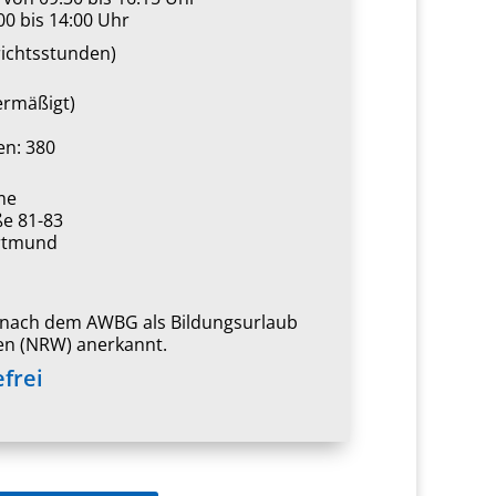
00 bis 14:00 Uhr
richtsstunden)
ermäßigt)
n: 380
me
ße 81-83
rtmund
1
t nach dem AWBG als Bildungsurlaub
en (NRW) anerkannt.
efrei