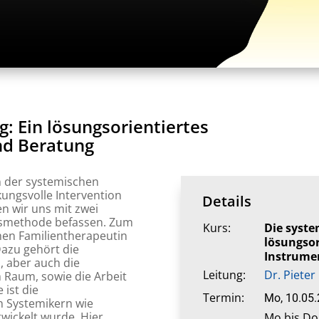
g: Ein lösungsorientiertes
nd Beratung
in der systemischen
kungsvolle Intervention
Details
n wir uns mit zwei
ngsmethode befassen. Zum
Kurs:
Die syste
chen Familientherapeutin
lösungsor
 Dazu gehört die
Instrume
n, aber auch die
Leitung:
Dr. Pieter
 Raum, sowie die Arbeit
 ist die
Termin:
Mo, 10.05
n Systemikern wie
ickelt wurde. Hier
Mo bis Do 