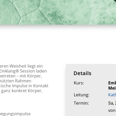
ren Weisheit liegt ein
MEinklang® Session laden
Details
etreten – mit Körper,
chützten Rahmen
Kurs:
Em
tische Impulse in Kontakt
Mei
d ganz konkret Körper,
Leitung:
Kat
Termin:
Sa, 
von
ewegungsimpulse