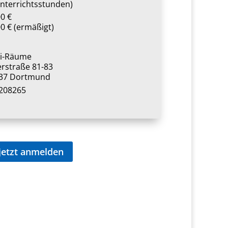
Unterrichtsstunden)
0 €
0 € (ermäßigt)
i-Räume
erstraße 81-83
37 Dortmund
208265
jetzt anmelden