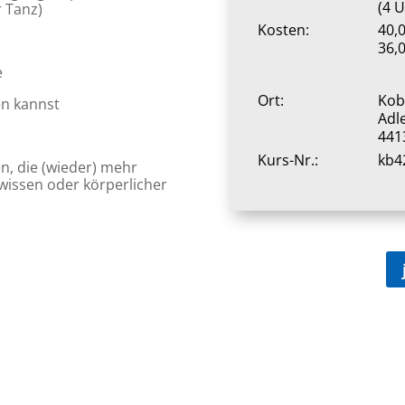
(4 
r Tanz)
Kosten:
40,0
36,0
e
Ort:
Kob
en kannst
Adl
441
Kurs-Nr.:
kb4
en, die (wieder) mehr
issen oder körperlicher