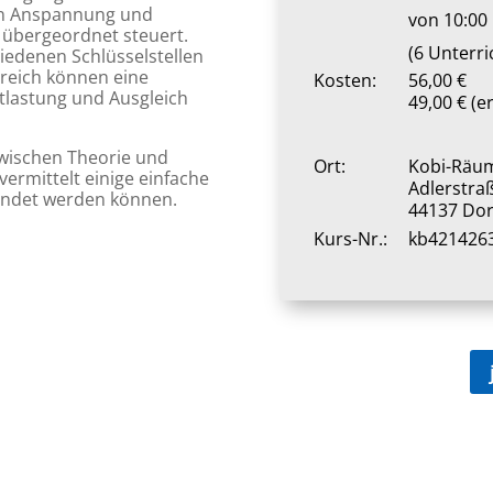
on Anspannung und
von 10:00 
 übergeordnet steuert.
(6 Unterr
iedenen Schlüsselstellen
ereich können eine
Kosten:
56,00 €
tlastung und Ausgleich
49,00 € (e
zwischen Theorie und
Ort:
Kobi-Räu
vermittelt einige einfache
Adlerstra
ewendet werden können.
44137 Do
Kurs-Nr.:
kb421426