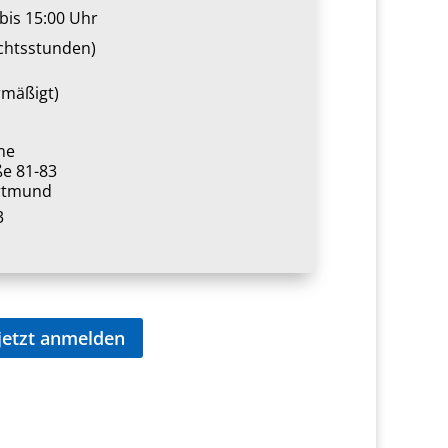
bis 15:00 Uhr
ichtsstunden)
rmäßigt)
me
ße 81-83
rtmund
3
jetzt anmelden