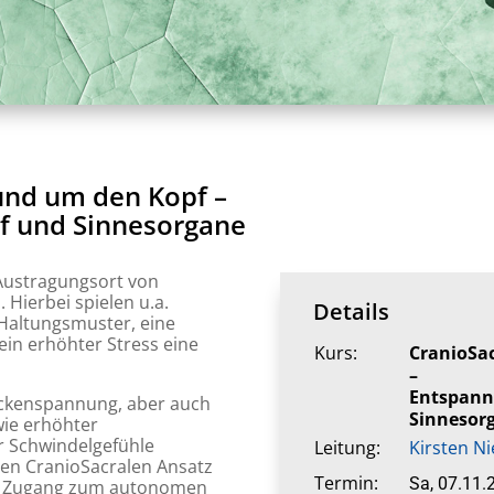
rund um den Kopf –
pf und Sinnesorgane
 Austragungsort von
ierbei spielen u.a.
Details
 Haltungsmuster, eine
ein erhöhter Stress eine
Kurs:
CranioSac
–
Entspannu
ckenspannung, aber auch
Sinnesor
ie erhöhter
 Schwindelgefühle
Leitung:
Kirsten N
den CranioSacralen Ansatz
Termin:
Sa, 07.11.
ein Zugang zum autonomen