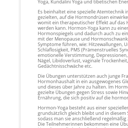
Yoga, Kundalini Yoga und tibetischen En
Es beinhaltet eine spezielle Atemtechnik 
gezielten, auf die Hormondrüsen einwirk
womit ein therapeutischer Effekt auf das
werden kann. Hormon-Yoga kann zu eine
Hormonspiegels und dadurch auch zu ein
mit der Menopause und Hormonschwank
Symptome führen, wie: Hitzewallungen, U
Schlaflosigkeit, PMS (Prämenstruelles Sy
emotionelle Verstimmung, Depressionen, 
Nägel, Libidoverlust, vaginale Trockenhe
Gedächtnisschwäche etc.
Die Übungen unterstützen auch junge Fra
Hormonhaushalt in ein ausgewogenes Gle
und dieses über Jahre zu halten. Im Horm
gezielte Übungen gegen Stress sowie Hin
Ernährung, die sich positiv auf die hormo
Hormon-Yoga besteht aus einer speziellen
grundsätzlich gleich bleibt und in diesem 
sodass man sie anschließend regelmäßig
Die Teilnehmerinnen bekommen eine Übun