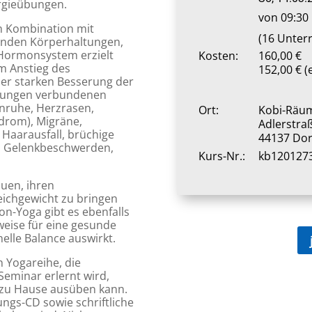
ergieübungen.
von 09:30 
in Kombination mit
(16 Unter
enden Körperhaltungen,
 Hormonsystem erzielt
Kosten:
160,00 €
m Anstieg des
152,00 € (
er starken Besserung der
ungen verbundenen
nruhe, Herzrasen,
Ort:
Kobi-Räu
ndrom), Migräne,
Adlerstra
Haarausfall, brüchige
44137 Do
it, Gelenkbeschwerden,
Kurs-Nr.:
kb120127
uen, ihren
ichgewicht zu bringen
on-Yoga gibt es ebenfalls
weise für eine gesunde
nelle Balance auswirkt.
 Yogareihe, die
Seminar erlernt wird,
 zu Hause ausüben kann.
gs-CD sowie schriftliche