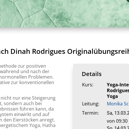
nach Dinah Rodrigues Originalübungsr
methode zur positiven
 während und nach der
Details
 hormonellen Problemen.
ative zur konventionellen
Kurs:
Yoga-Inte
Rodrigue
Yoga
 nicht nur eine Steigerung
t, sondern auch bei
Leitung:
Monika Sc
ebnissen führen kann, da
Termin:
Sa, 13.03.
ystem einwirkt und auf
n den Eierstöcken anregt.
von 09:30 
nergetischem Yoga, Hatha
So, 14.03.