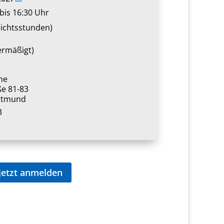
bis 16:30 Uhr
richtsstunden)
ermäßigt)
me
ße 81-83
rtmund
3
jetzt anmelden