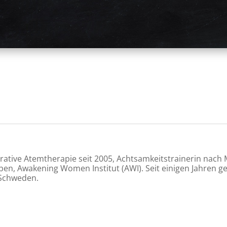
rative Atemtherapie seit 2005, Achtsamkeitstrainerin nach 
n, Awakening Women Institut (AWI). Seit einigen Jahren ge
Schweden.