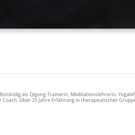
lbständig als Qigong-Trainerin, Meditationslehrerin, Yogale
Coach. Über 25 Jahre Erfahrung in therapeutischer Gruppe