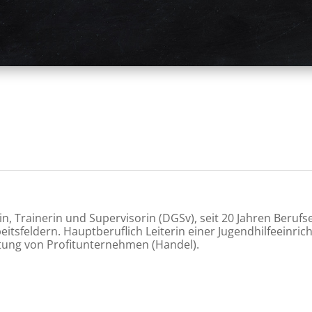
rin, Trainerin und Supervisorin (DGSv), seit 20 Jahren Beru
itsfeldern. Hauptberuflich Leiterin einer Jugendhilfeeinric
tung von Profitunternehmen (Handel).