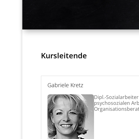
Kursleitende
Gabriele Kretz
Dipl.-Sozialarbeite
psychosozialen Arbe
Organisationsbera