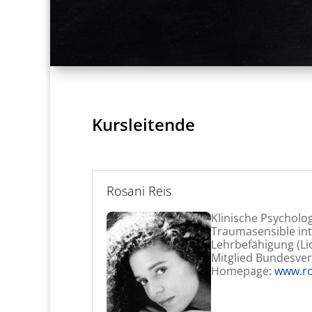
Kursleitende
Rosani Reis
Klinische Psycholog
Traumasensible int
Lehrbefähigung (Li
Mitglied Bundesve
Homepage:
www.ro