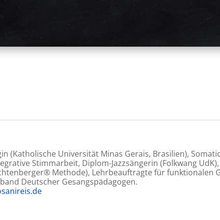
in (Katholische Universität Minas Gerais, Brasilien), Somati
egrative Stimmarbeit, Diplom-Jazzsängerin (Folkwang UdK)
chtenberger® Methode), Lehrbeauftragte für funktionalen 
rband Deutscher Gesangspädagogen.
sanireis.de