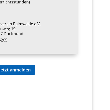
errichtsstunden)
verein Palmweide e.V.
enweg 19
27 Dortmund
6265
jetzt anmelden