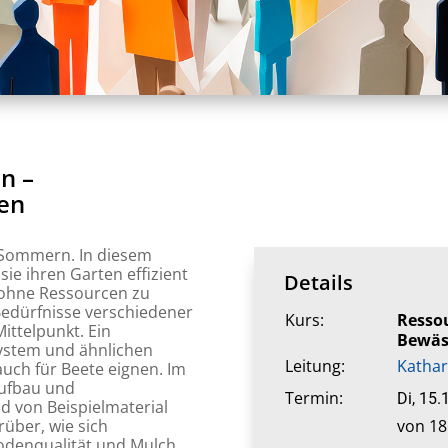
n –
en
n Sommern. In diesem
ie ihren Garten effizient
Details
 ohne Ressourcen zu
edürfnisse verschiedener
Kurs:
Resso
ittelpunkt. Ein
Bewäs
ystem und ähnlichen
Leitung:
Kathar
auch für Beete eignen. Im
ufbau und
Termin:
Di, 15.
d von Beispielmaterial
von 18
über, wie sich
Bodenqualität und Mulch