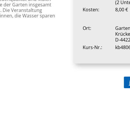
(2 Unt
ie der Garten insgesamt
Kosten:
8,00 €
 Die Veranstaltung
rinnen, die Wasser sparen
n
Ort:
Garten
Krück
D-442
Kurs-Nr.:
kb480