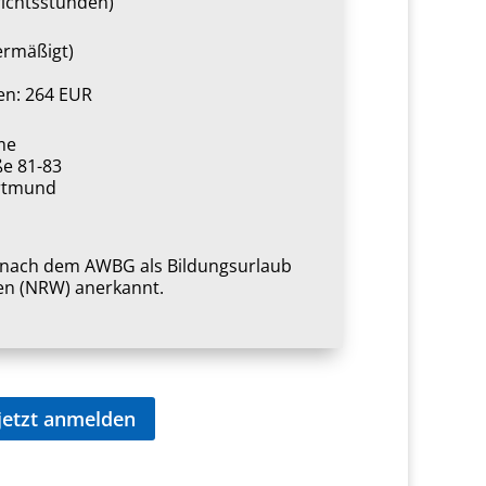
richtsstunden)
ermäßigt)
n: 264 EUR
me
ße 81-83
rtmund
1
t nach dem AWBG als Bildungsurlaub
en (NRW) anerkannt.
jetzt anmelden