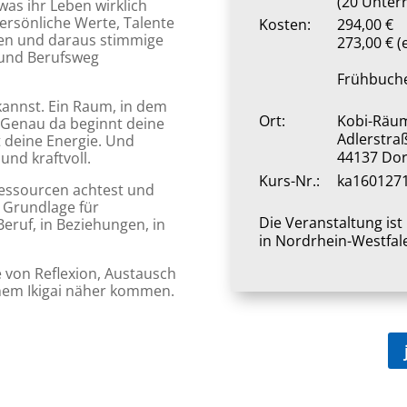
(20 Unter
was ihr Leben wirklich
ersönliche Werte, Talente
Kosten:
294,00 €
gen und daraus stimmige
273,00 € (
 und Berufsweg
Frühbuche
kannst. Ein Raum, in dem
Ort:
Kobi-Räu
? Genau da beginnt deine
Adlerstra
t deine Energie. Und
44137 Do
und kraftvoll.
Kurs-Nr.:
ka160127
 Ressourcen achtest und
e Grundlage für
Die Veranstaltung is
eruf, in Beziehungen, in
in Nordrhein-Westfal
e von Reflexion, Austausch
inem Ikigai näher kommen.