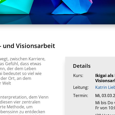
- und Visionsarbeit
wegt, zwischen Karriere,
as Gefühl, dass etwas
Details
Sinn, der dem Leben
i bedeutet so viel wie
Kurs:
Ikigai al
t der Ort, an dem
Visionsar
r Welt
Leitung:
Katrin Lie
Termin:
Mi, 03.03.
 Interpretation, dem Venn
 diesen vier zentralen
Mi bis Do 
ierte Methode, um
Fr von 10:
ebenssinn zu entdecken