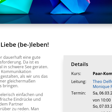
Liebe (be-)leben!
er dauerhaft eine gute
sforderung. Da ist es
Details
l in schwere See geraten.
te Kommunikation
Kurs:
Paar-Komm
gestalten, als wir uns das
tner gleichermaßen
Leitung:
Theo Del
s bringen.
Monique 
Termin:
Sa, 06.03.
ielerisch einfachen und
frische Eindrücke und
von 10:00 
 dem Partner
So, 07.03.
darüber zu reden. Man