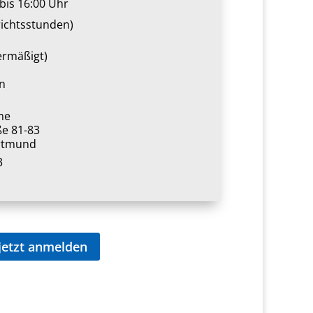
bis 16:00 Uhr
richtsstunden)
ermäßigt)
n
me
ße 81-83
rtmund
3
jetzt anmelden