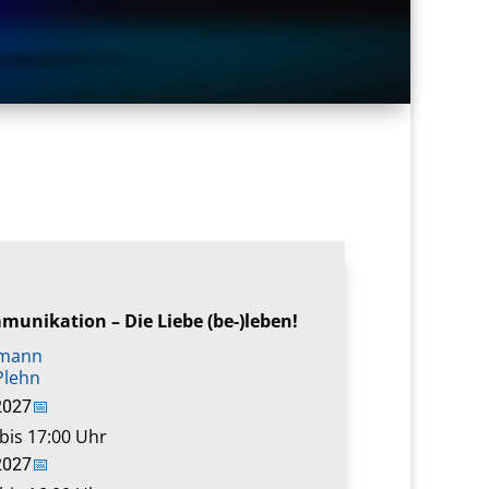
unikation – Die Liebe (be-)leben!
fmann
Plehn
2027
📅
bis 17:00 Uhr
2027
📅