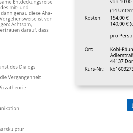
von 10:00 
nsame Entdeckungsreise
ndes mit- und
(14 Unter
s dann genau diese Aha-
Kosten:
154,00 €
e Vorgehensweise ist von
140,00 € (
agen: Achtsam,
ertrauen darauf, dass
pro Perso
Ort:
Kobi-Räu
Adlerstra
44137 Do
nst des Dialogs
Kurs-Nr.:
kb160327
 die Vergangenheit
Pizzatheorie
nikation
aarskulptur