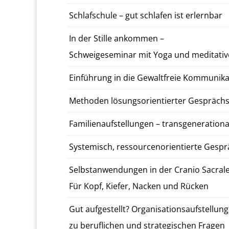
Schlaf­schule – gut schlafen ist er­lern­bar
In der Stille ankom­men –
Schweige­sem­i­nar mit Yoga und med­i­ta­t
Ein­führung in die Gewalt­freie Kom­mu­nik
Meth­o­d­en lö­sung­sori­en­tiert­er Gespräch
Fam­i­lien­auf­stel­lun­gen – trans­gen­er­a­ti
Sys­temisch, ressourcenori­en­tierte Gespr
Selb­stan­wen­dun­gen in der Cranio Sacrale
Für Kopf, Kiefer, Nacken und Rücken
Gut aufgestellt? Or­gan­i­sa­tion­sauf­stel­lun­
zu beru­flichen und strate­gis­chen Fragen