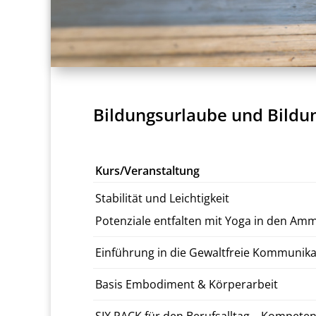
Bildungsurlaube und Bildu
Kurs/Veranstaltung
Sta­bil­ität und Le­ichtigkeit
Poten­ziale ent­fal­ten mit Yoga in den Am
Ein­führung in die Gewalt­freie Kom­mu­nik
Basis Em­bod­i­ment & Kör­per­ar­beit