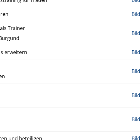
­z­train­ing für Frauen
Bil
eren
Bil
ls Train­er
Bil
m Bur­gund
 er­weit­ern
Bil
Bil
pen
Bil
Bil
ten und beteili­gen
Bil