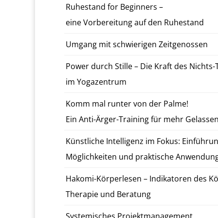
Ruh­e­s­tand for Be­gin­ners –
eine Vor­bere­itung auf den Ruh­e­s­tand
Umgang mit schwieri­gen Zeitgenossen
Power durch Stille – Die Kraft des Nicht­s-
im Yo­gazen­trum
Komm mal runter von der Palme!
Ein An­ti-Ärg­er-­Train­ing für mehr Gelassen
Kün­stliche In­tel­li­genz im Fokus: Ein­führu
Möglichkeit­en und prak­tis­che An­wen­dun
Hakomi-Kör­per­lesen – In­dika­toren des Kö
Ther­a­pie und Be­ratung
Sys­temis­ches Pro­jek­t­man­age­ment