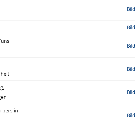
Bil
Bil
­Tuns
Bil
Bil
­heit
ng,
Bil
­gen
r­pers in
Bil