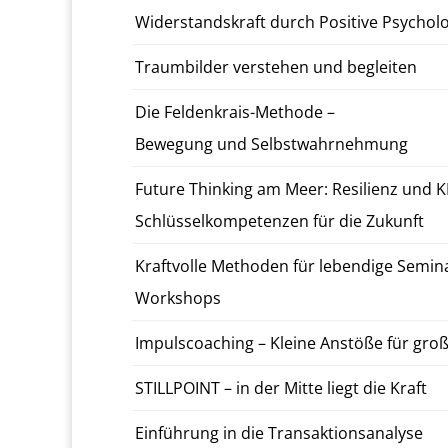
Wider­stand­skraft durch Pos­i­tive Psy­cholo
Traum­bilder ver­ste­hen und be­gleit­en
Die Feldenkrais-Meth­ode –
Be­we­gung und Selb­st­wahrnehmung
Future Think­ing am Meer: Re­silienz und KI
Schlüs­selkom­pe­ten­zen für die Zukun­ft
Kraftvolle Meth­o­d­en für lebendi­ge Sem­i
Work­shops
Im­pulscoach­ing – Kleine Anstöße für gro
STILL­POINT – in der Mitte liegt die Kraft
Ein­führung in die Transak­tion­s­anal­yse