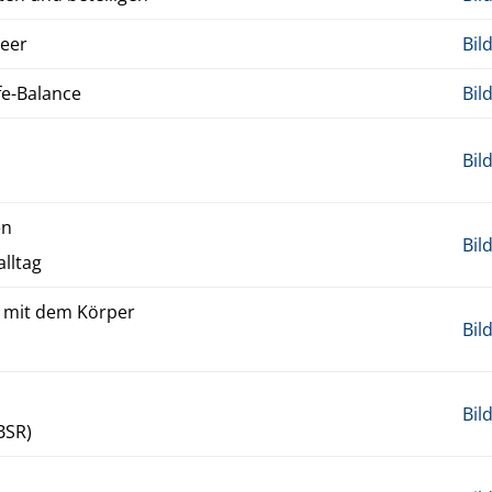
Meer
Bil
e-Bal­ance
Bil
Bil
en
Bil
l­t­ag
en mit dem Körper
Bil
h
Bil
MBSR)