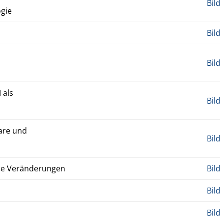
Bil
­gie
Bil
Bil
 als
Bil
nare und
Bil
ße Verän­derun­gen
Bil
Bil
Bil