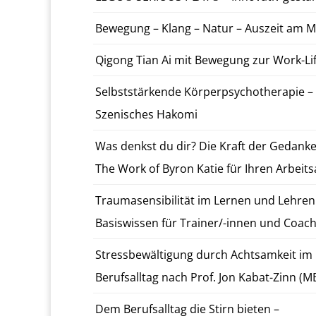
Be­we­gung – Klang – Natur – Auszeit am 
Qigong Tian Ai mit Be­we­gung zur Work-Lif
Selb­st­stärk­ende Kör­perpsy­chother­a­pie –
Szenis­ches Hakomi
Was denkst du dir? Die Kraft der Gedank
The Work of Byron Katie für Ihren Ar­beit­sal
Trau­masen­si­bil­ität im Lernen und Lehr
Ba­siswis­sen für Train­er/-in­nen und Coac
Stress­be­wäl­ti­gung durch Acht­samkeit im
Beruf­sall­t­ag nach Prof. Jon Ka­bat-Zinn (
Dem Beruf­sall­t­ag die Stirn bieten –