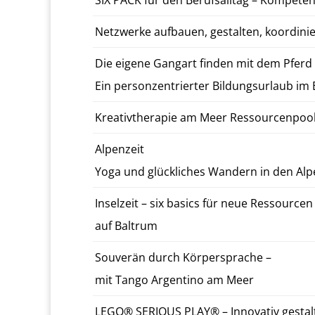
SIX PACK für den Beruf­sall­t­ag – Kom­pe­ten
Net­zw­erke auf­bauen, gestal­ten, ko­or­dini
Die eigene Gan­gart finden mit dem Pferd a
Ein per­son­zen­tri­ert­er Bil­dung­surlaub i
Kreativther­a­pie am Meer Ressourcenpools
Alpen­zeit
Yoga und glück­lich­es Wan­dern in den Al
In­selzeit – six basics für neue Ressourcen
auf Bal­trum
Sou­verän durch Kör­per­sprache –
mit Tango Ar­genti­no am Meer
LEGO® SE­RI­OUS PLAY® – In­no­va­tiv gestal­