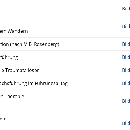
Bil
Bil
ivem Wan­dern
a­tion (nach M.B. Rosen­berg)
Bil
s­führung
Bil
onale Trau­ma­ta lösen
Bil
ächs­führung im Führungsall­t­ag
Bil
n Ther­a­pie
Bil
gen
Bil