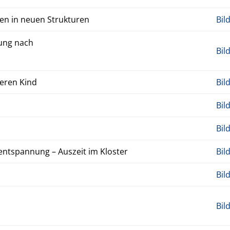
den in neuen Struk­turen
Bil
atung nach
Bil
neren Kind
Bil
Bil
Bil
gentspan­nung – Auszeit im Kloster
Bil
Bil
Bil