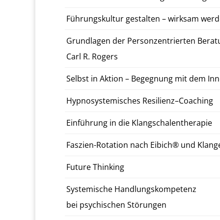
Führungskul­tur gestal­ten – wirk­sam wer
Grund­la­gen der Per­son­zen­tri­erten Be­r
Carl R. Rogers
Selbst in Aktion – Begeg­nung mit dem In­
Hyp­nosys­temis­ches Re­silienz–Coach­ing
Ein­führung in die Klangscha­len­ther­a­pie
Faszien-Ro­ta­tion nach Eibich® und Klan­
Future Think­ing
Sys­temis­che Hand­lungskom­pe­tenz
bei psy­chis­chen Störun­gen