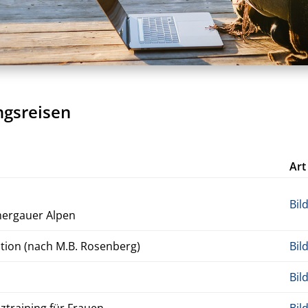
ngsreisen
Art
Bil
­mer­gauer Alpen
a­tion (nach M.B. Rosen­berg)
Bil
Bil