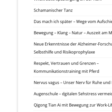
Schaman­is­ch­er Tanz
Das mach ich später – Wege vom Auf­schi
Be­we­gung – Klang – Natur – Auszeit am 
Neue Erken­nt­nisse der Alzheimer-­Forsch
Selb­sthil­fe und Risiko­pro­phy­laxe
Re­spekt, Ver­trauen und Gren­zen –
Kom­mu­nika­tion­strain­ing mit Pferd
Nervus vagus – Unser Nerv für Ruhe und E
Au­gen­schule – dg­i­tal­en Sehstress ver­mei
Qigong Tian Ai mit Be­we­gung zur Work-Lif