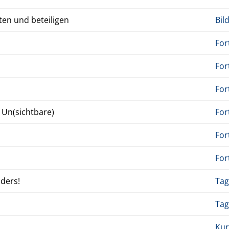
ten und beteili­gen
Bil
For
For
For
 Un(sicht­bare)
For
For
For
nders!
Tag
Tag
Kur