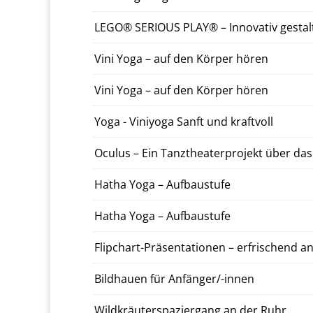
LEGO® SE­RI­OUS PLAY® – In­no­va­tiv gestal­
Vini Yoga – auf den Körper hören
Vini Yoga – auf den Körper hören
Yoga - Viniyo­ga Sanft und kraftvoll
Oculus – Ein Tanzthe­ater­pro­jekt über das
Hatha Yoga – Auf­baustufe
Hatha Yoga – Auf­baustufe
Flipchart-Präsen­ta­tio­nen – er­frischend a
Bild­hauen für An­fänger/-in­nen
Wild­kräuterspazier­gang an der Ruhr