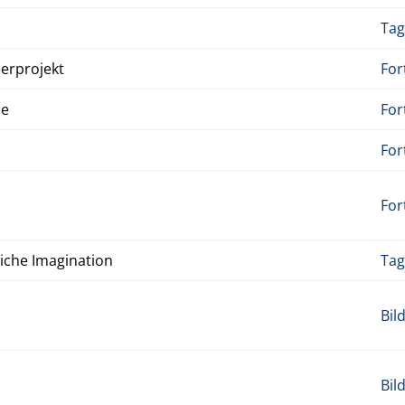
Tag
r­pro­jekt
For
ce
For
For
For
che Imag­i­na­tion
Tag
Bil
Bil