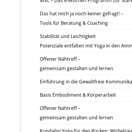
MSC – Das 8-Wochen Pro­gramm zur Stärkun
Das hat mich ja noch keiner gefragt! –
Tools für Be­ratung & Coach­ing
Sta­bil­ität und Le­ichtigkeit
Poten­ziale ent­fal­ten mit Yoga in den Am
Of­fen­er Nähtr­e­ff –
gemein­sam gestal­ten und lernen
Ein­führung in die Gewalt­freie Kom­mu­nik
Basis Em­bod­i­ment & Kör­per­ar­beit
Of­fen­er Nähtr­e­ff –
gemein­sam gestal­ten und lernen
Kun­dali­ni Yoga für den Rücken: Wirbel­säule