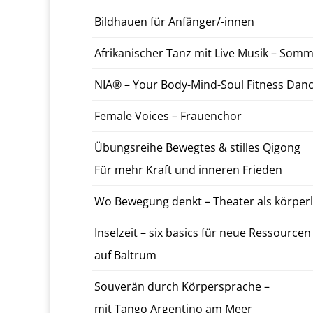
Bild­hauen für An­fänger/-in­nen
Afrikanis­ch­er Tanz mit Live Musik – Som­me
NIA® – Your Body-­Mind-­Soul Fit­ness Dan
Female Voices – Frauen­chor
Übungsrei­he Be­wegtes & stilles Qigong
Für mehr Kraft und in­neren Frieden
Wo Be­we­gung denkt – The­ater als kör­per­li
In­selzeit – six basics für neue Ressourcen
auf Bal­trum
Sou­verän durch Kör­per­sprache –
mit Tango Ar­genti­no am Meer