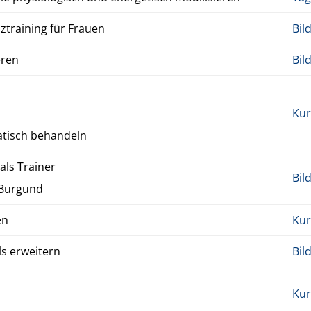
­z­train­ing für Frauen
Bil
eren
Bil
Kur
­tisch be­han­deln
ls Train­er
Bil
m Bur­gund
en
Kur
 er­weit­ern
Bil
Kur