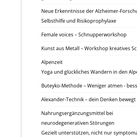
Neue Erken­nt­nisse der Alzheimer-­Forsch
Selb­sthil­fe und Risiko­pro­phy­laxe
Female voices – Schnup­per­work­shop
Kunst aus Metall – Work­shop kreatives 
Alpen­zeit
Yoga und glück­lich­es Wan­dern in den Al
Buteyko-Meth­ode – Weniger atmen - bess
Alexan­der-Tech­nik – dein Denken bewegt
Nahrungsergänzungsmit­tel bei
neu­rode­gen­er­a­tiv­en Störun­gen
Gezielt un­ter­stützen, nicht nur symp­toma