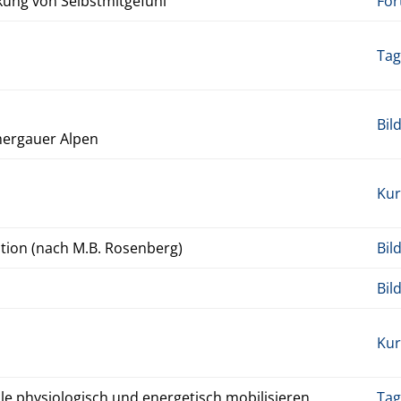
g von Selb­st­mit­ge­fühl
For
Tag
Bil
­mer­gauer Alpen
Kur
a­tion (nach M.B. Rosen­berg)
Bil
Bil
Kur
 phys­i­ol­o­gisch und en­er­getisch mo­bil­isieren
Tag