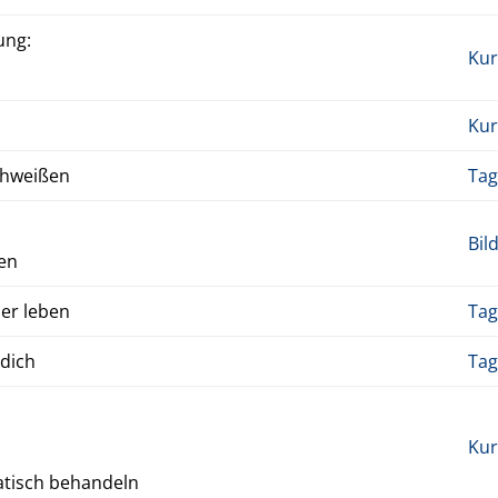
ung:
Kur
Kur
Schweißen
Tag
Bil
pen
er leben
Tag
 dich
Tag
Kur
­tisch be­han­deln