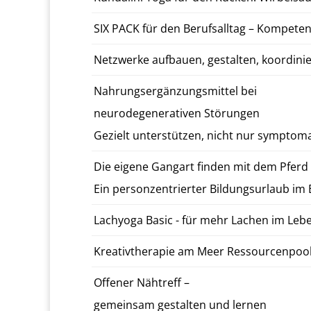
SIX PACK für den Beruf­sall­t­ag – Kom­pe­ten
Net­zw­erke auf­bauen, gestal­ten, ko­or­dini
Nahrungsergänzungsmit­tel bei
neu­rode­gen­er­a­tiv­en Störun­gen
Gezielt un­ter­stützen, nicht nur symp­toma
Die eigene Gan­gart finden mit dem Pferd a
Ein per­son­zen­tri­ert­er Bil­dung­surlaub i
Lachyo­ga Basic - für mehr Lachen im Leb
Kreativther­a­pie am Meer Ressourcenpools
Of­fen­er Nähtr­e­ff –
gemein­sam gestal­ten und lernen