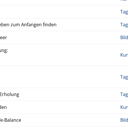
Tag
eben zum An­fan­gen finden
Tag
Meer
Bil
ung:
Kur
Tag
r­hol­ung
Tag
­den
Kur
e-Bal­ance
Bil